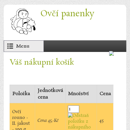
Přejít k hlavnímu obsahu
Ovčí panenky
Menu
Váš nákupní košík
Jednotková
Položka
Množství
Cena
cena
Ovčí
rouno -
Cena 45,-Kč
45
II. jakost
- 100 g